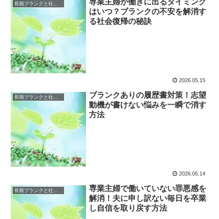
専業主婦が働きに出るタイミング
長期ブランクと社会復帰の恐怖
はいつ？ブランクの不安を解消す
る社会復帰の秘訣
2026.05.15
ブランクありの履歴書対策！志望
長期ブランクと社会復帰の恐怖
動機が書けない悩みを一瞬で消す
方法
2026.05.14
専業主婦で働いていない罪悪感を
長期ブランクと社会復帰の恐怖
解消！夫に申し訳ない毎日を卒業
し自信を取り戻す方法